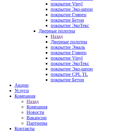
покрытие Vinyl
покрытие Эко-шпон
покрытие Глянец
покрытие Бетон
покрытие ЭкоТекс
Дверные полотна
Назад
Дверные полотна
покрытие Эмаль
покрытие Глянец
покрытие Vinyl
покрытие ЭкоТекс
покрытие Эко-шпон
покрытие CPL TL
покрытие Бетон
Акции
Услуги
Компания
Назад
Компания
Новости
Вакансии
Партнеры
Контакты