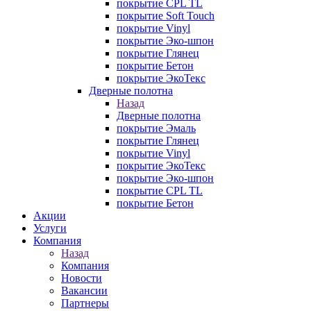
покрытие CPL TL
покрытие Soft Touch
покрытие Vinyl
покрытие Эко-шпон
покрытие Глянец
покрытие Бетон
покрытие ЭкоТекс
Дверные полотна
Назад
Дверные полотна
покрытие Эмаль
покрытие Глянец
покрытие Vinyl
покрытие ЭкоТекс
покрытие Эко-шпон
покрытие CPL TL
покрытие Бетон
Акции
Услуги
Компания
Назад
Компания
Новости
Вакансии
Партнеры