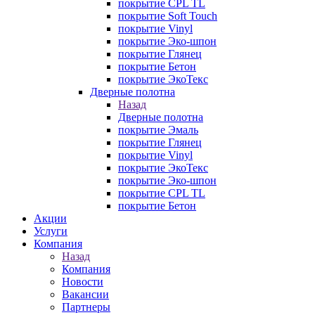
покрытие CPL TL
покрытие Soft Touch
покрытие Vinyl
покрытие Эко-шпон
покрытие Глянец
покрытие Бетон
покрытие ЭкоТекс
Дверные полотна
Назад
Дверные полотна
покрытие Эмаль
покрытие Глянец
покрытие Vinyl
покрытие ЭкоТекс
покрытие Эко-шпон
покрытие CPL TL
покрытие Бетон
Акции
Услуги
Компания
Назад
Компания
Новости
Вакансии
Партнеры