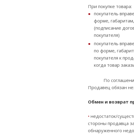
При покупке товара:
покупатель вправе
форме, габаритам,
(подписание дого
покупателя)
покупатель вправе
по форме, габари
покупателя к прод
когда товар зака
По соглашению поку
Продавец обязан не
Обмен и возврат 
•
недостаток/существ
стороны продавца з
обнаруженного недос