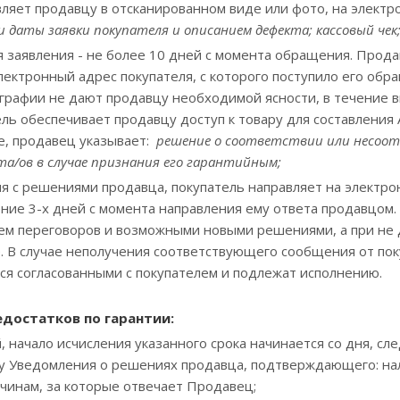
вляет продавцу в отсканированном виде или фото, на элект
и даты заявки покупателя и описанием дефекта; кассовый че
я заявления - не более 10 дней с момента обращения. Прод
лектронный адрес покупателя, с которого поступило его об
графии не дают продавцу необходимой ясности, в течение в
ль обеспечивает продавцу доступ к товару для составления
е, продавец указывает:
решение о соответствии или несоот
та/ов в случае признания его гарантийным;
сия с решениями продавца, покупатель направляет на электр
чение 3-х дней с момента направления ему ответа продавцом
ем переговоров и возможными новыми решениями, а при не 
. В случае неполучения соответствующего сообщения от пок
ся согласованными с покупателем и подлежат исполнению.
едостатков по гарантии
:
, начало исчисления указанного срока начинается со дня, с
у Уведомления о решениях продавца, подтверждающего: на
ичинам, за которые отвечает Продавец;