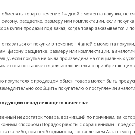
 обменять товар в течение 14 дней с момента покупки, не с
 фасону, расцветке, размеру или комплектации, если покупк
вора купли-продажи под заказ, когда товар заказывается и 
 отказаться от покупки в течение 14 дней с момента покупки
там, фасону расцветке, размеру или комплектации, а аналог
авцу, если покупка не была произведена на специальных усл
зывается и поставляется для исключительно приобретающим е
пателя с продавцом обмен товара может быть предусмотр
замедлительно сообщить покупателю о поступлении аналогич
продукции ненадлежащего качества:
енный недостаток товара, возникший по причинам, за кото
аконным способом (Порядок работы с обращениями - предос
татка либо, при необходимости, составлением Акта осмотра 