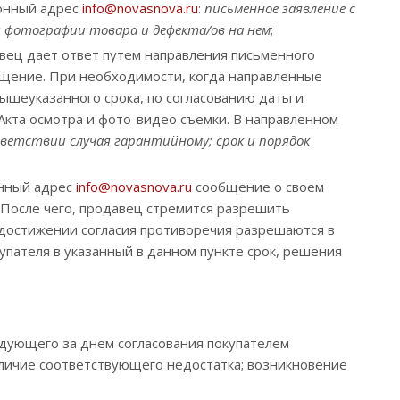
ронный адрес
info@novasnova.ru
:
п
исьменное заявление с
к; фотографии товара и дефекта/ов на нем
;
авец дает ответ путем направления письменного
ращение. При необходимости, когда направленные
ышеуказанного срока, по согласованию даты и
 Акта осмотра и фото-видео съемки. В направленном
ветствии случая гарантийному; срок и порядок
онный адрес
info@novasnova.ru
сообщение о своем
. После чего, продавец стремится разрешить
достижении согласия противоречия разрешаются в
упателя в указанный в данном пункте срок, решения
ледующего за днем согласования покупателем
личие соответствующего недостатка; возникновение