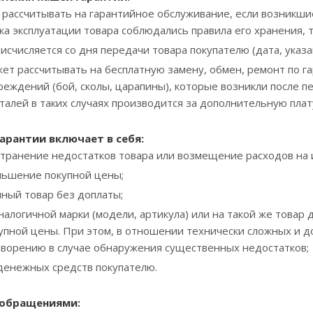
 рассчитывать на гарантийное обслуживание, если возникши
ка эксплуатации товара соблюдались правила его хранения, т
исчисляется со дня передачи товара покупателю (дата, указа
жет рассчитывать на бесплатную замену, обмен, ремонт по 
реждений (бой, сколы, царапины), которые возникли после п
алей в таких случаях производится за дополнительную плату
арантии включает в себя:
транение недостатков товара или возмещение расходов на 
ньшение покупной цены;
чный товар без доплаты;
налогичной марки (модели, артикула) или на такой же товар
упной цены. При этом, в отношении технически сложных и д
ворению в случае обнаружения существенных недостатков;
 денежных средств покупателю.
 обращениями
: