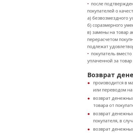
•
после подтверждени
покупателей о качес
а) безвозмездного у
б) соразмерного ум
в) замены на товар 
перерасчетом покупн
подлежат удовлетво
•
покупатель вместо 
уплаченной за товар
Возврат ден
производится в м
или переводом на
возврат денежных 
товара от покупа
возврат денежных
покупателя, в сл
возврат денежных 