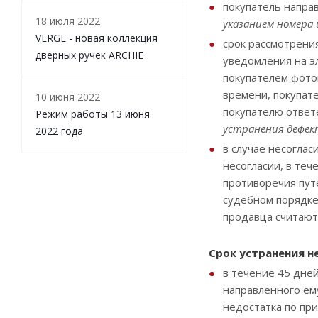
покупатель напра
18 июля 2022
указанием номера 
VERGE - новая коллекция
срок рассмотрени
дверных ручек ARCHIE
уведомления на э
покупателем фото
времени, покупате
10 июня 2022
покупателю ответ
Режим работы 13 июня
устранения
дефек
2022 года
в случае несогла
несогласии, в те
противоречия пут
судебном порядке
продавца считают
Срок устранения н
в течение 45 дней
направленного ем
недостатка по пр