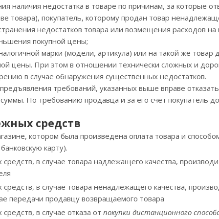
я наличия недостатка в товаре по причинам, за которые о
тве товара), покупатель, которому продан товар ненадлежащ
странения недостатков товара или возмещения расходов на 
еньшения покупной цены;
аналогичной марки (модели, артикула) или на такой же товар
ой цены. При этом в отношении технически сложных и доро
рению в случае обнаружения существенных недостатков.
предъявления требований, указанных выше вправе отказатьс
 суммы. По требованию продавца и за его счет покупатель д
ежных средств
агазине, котором была произведена оплата товара и способо
 банковскую карту).
средств, в случае товара надлежащего качества, производи
теля
 средств, в случае товара ненадлежащего качества, произво
учае передачи продавцу возвращаемого товара
средств, в случае отказа от
покупки
дистанционного
способ