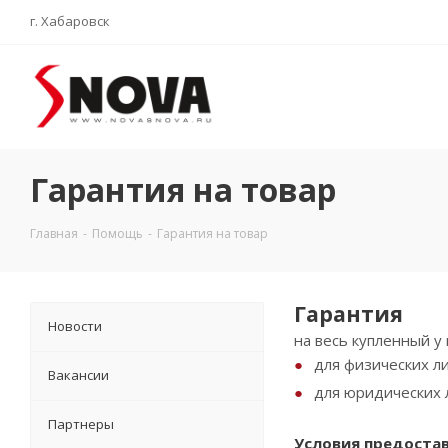
г. Хабаровск
Гарантия на товар
Главная
-
Помощь
-
Гарантия на товар
Гарантия
Новости
н
а весь купленный у
для физических ли
Вакансии
для юридических 
Партнеры
Условия предостав