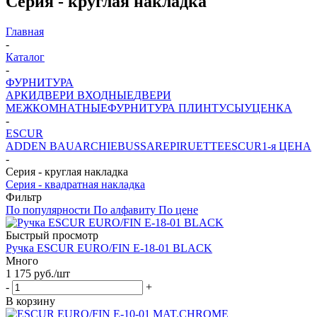
Серия - круглая накладка
Главная
-
Каталог
-
ФУРНИТУРА
АРКИ
ДВЕРИ ВХОДНЫЕ
ДВЕРИ
МЕЖКОМНАТНЫЕ
ФУРНИТУРА
ПЛИНТУСЫ
УЦЕНКА
-
ESCUR
ADDEN BAU
ARCHIE
BUSSARE
PIRUETTE
ESCUR
1-я ЦЕНА
-
Серия - круглая накладка
Серия - квадратная накладка
Фильтр
По популярности
По алфавиту
По цене
Быстрый просмотр
Ручка ESCUR EURO/FIN E-18-01 BLACK
Много
1 175
руб.
/шт
-
+
В корзину