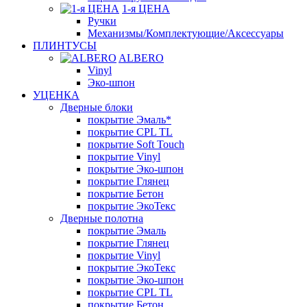
1-я ЦЕНА
Ручки
Механизмы/Комплектующие/Аксессуары
ПЛИНТУСЫ
ALBERO
Vinyl
Эко-шпон
УЦЕНКА
Дверные блоки
покрытие Эмаль*
покрытие CPL TL
покрытие Soft Touch
покрытие Vinyl
покрытие Эко-шпон
покрытие Глянец
покрытие Бетон
покрытие ЭкоТекс
Дверные полотна
покрытие Эмаль
покрытие Глянец
покрытие Vinyl
покрытие ЭкоТекс
покрытие Эко-шпон
покрытие CPL TL
покрытие Бетон