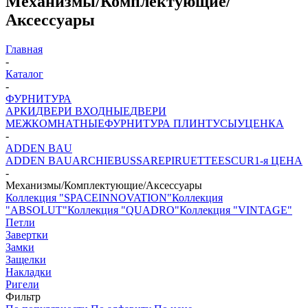
Механизмы/Комплектующие/
Аксессуары
Главная
-
Каталог
-
ФУРНИТУРА
АРКИ
ДВЕРИ ВХОДНЫЕ
ДВЕРИ
МЕЖКОМНАТНЫЕ
ФУРНИТУРА
ПЛИНТУСЫ
УЦЕНКА
-
ADDEN BAU
ADDEN BAU
ARCHIE
BUSSARE
PIRUETTE
ESCUR
1-я ЦЕНА
-
Механизмы/Комплектующие/Аксессуары
Коллекция "SPACEINNOVATION"
Коллекция
"ABSOLUT"
Коллекция "QUADRO"
Коллекция "VINTAGE"
Петли
Завертки
Замки
Защелки
Накладки
Ригели
Фильтр