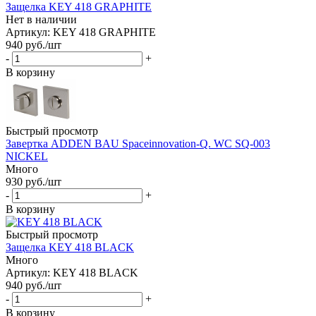
Защелка KEY 418 GRAPHITE
Нет в наличии
Артикул: KEY 418 GRAPHITE
940
руб.
/шт
-
+
В корзину
Быстрый просмотр
Завертка ADDEN BAU Spaceinnovation-Q. WC SQ-003
NICKEL
Много
930
руб.
/шт
-
+
В корзину
Быстрый просмотр
Защелка KEY 418 BLACK
Много
Артикул: KEY 418 BLACK
940
руб.
/шт
-
+
В корзину