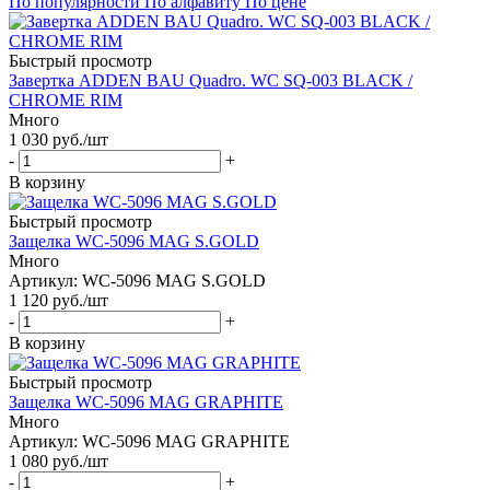
По популярности
По алфавиту
По цене
Быстрый просмотр
Завертка ADDEN BAU Quadro. WC SQ-003 BLACK /
CHROME RIM
Много
1 030
руб.
/шт
-
+
В корзину
Быстрый просмотр
Защелка WC-5096 MAG S.GOLD
Много
Артикул: WC-5096 MAG S.GOLD
1 120
руб.
/шт
-
+
В корзину
Быстрый просмотр
Защелка WC-5096 MAG GRAPHITE
Много
Артикул: WC-5096 MAG GRAPHITE
1 080
руб.
/шт
-
+