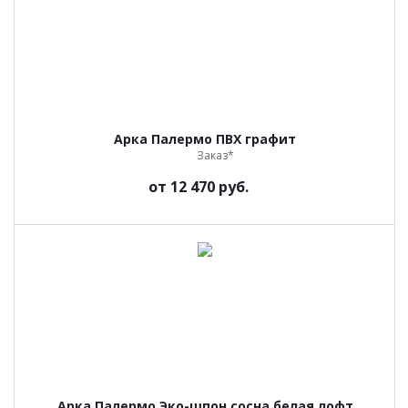
Арка Палермо ПВХ графит
Заказ*
от
12 470 руб.
Арка Палермо Эко-шпон сосна белая лофт