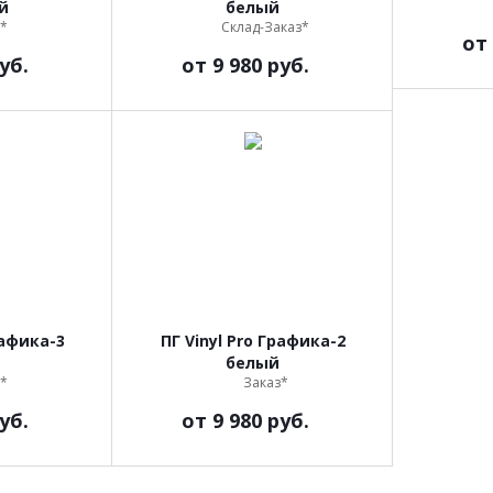
й
белый
*
Склад-Заказ*
от
уб.
от
9 980 руб.
рафика-3
ПГ Vinyl Pro Графика-2
белый
*
Заказ*
уб.
от
9 980 руб.