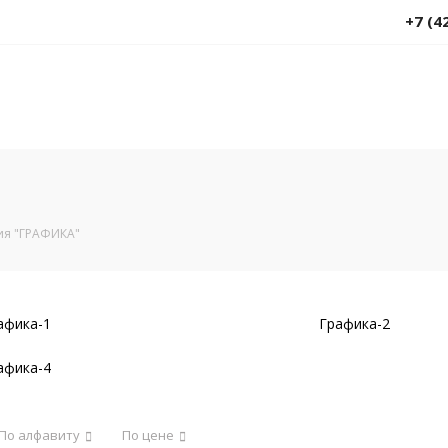
+7 (4
ия "ГРАФИКА"
афика-1
Графика-2
афика-4
По алфавиту
По цене