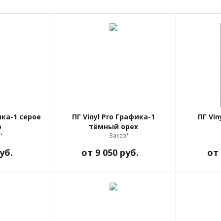
ика-1 серое
ПГ Vinyl Pro Графика-1
ПГ Vin
о
тёмный орех
*
Заказ*
уб.
от
9 050 руб.
от