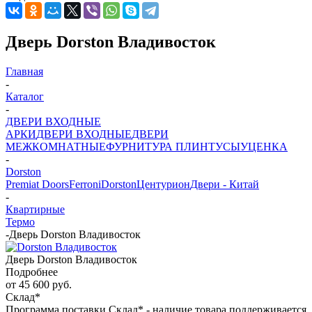
Дверь Dorston Владивосток
Главная
-
Каталог
-
ДВЕРИ ВХОДНЫЕ
АРКИ
ДВЕРИ ВХОДНЫЕ
ДВЕРИ
МЕЖКОМНАТНЫЕ
ФУРНИТУРА
ПЛИНТУСЫ
УЦЕНКА
-
Dorston
Premiat Doors
Ferroni
Dorston
Центурион
Двери - Китай
-
Квартирные
Термо
-
Дверь Dorston Владивосток
Дверь Dorston Владивосток
Подробнее
от
45 600 руб.
Склад*
Программа поставки Склад* - наличие товара поддерживается