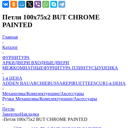
Петля 100x75x2 BUT CHROME
PAINTED
Главная
-
Каталог
-
ФУРНИТУРА
АРКИ
ДВЕРИ ВХОДНЫЕ
ДВЕРИ
МЕЖКОМНАТНЫЕ
ФУРНИТУРА
ПЛИНТУСЫ
УЦЕНКА
-
1-я ЦЕНА
ADDEN BAU
ARCHIE
BUSSARE
PIRUETTE
ESCUR
1-я ЦЕНА
-
Механизмы/Комплектующие/Аксессуары
Ручки
Механизмы/Комплектующие/Аксессуары
-
Петли
Завертки
Накладки
-
Петля 100x75x2 BUT CHROME PAINTED