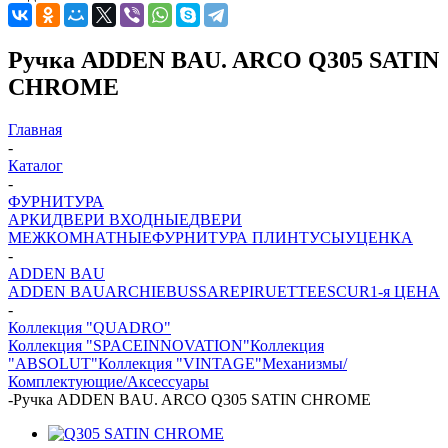
Ручка ADDEN BAU. ARCO Q305 SATIN
CHROME
Главная
-
Каталог
-
ФУРНИТУРА
АРКИ
ДВЕРИ ВХОДНЫЕ
ДВЕРИ
МЕЖКОМНАТНЫЕ
ФУРНИТУРА
ПЛИНТУСЫ
УЦЕНКА
-
ADDEN BAU
ADDEN BAU
ARCHIE
BUSSARE
PIRUETTE
ESCUR
1-я ЦЕНА
-
Коллекция "QUADRO"
Коллекция "SPACEINNOVATION"
Коллекция
"ABSOLUT"
Коллекция "VINTAGE"
Механизмы/
Комплектующие/Аксессуары
-
Ручка ADDEN BAU. ARCO Q305 SATIN CHROME