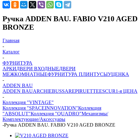
Ручка ADDEN BAU. FABIO V210 AGED
BRONZE
Главная
-
Каталог
-
ФУРНИТУРА
АРКИ
ДВЕРИ ВХОДНЫЕ
ДВЕРИ
МЕЖКОМНАТНЫЕ
ФУРНИТУРА
ПЛИНТУСЫ
УЦЕНКА
-
ADDEN BAU
ADDEN BAU
ARCHIE
BUSSARE
PIRUETTE
ESCUR
1-я ЦЕНА
-
Коллекция "VINTAGE"
Коллекция "SPACEINNOVATION"
Коллекция
"ABSOLUT"
Коллекция "QUADRO"
Механизмы/
Комплектующие/Аксессуары
-
Ручка ADDEN BAU. FABIO V210 AGED BRONZE