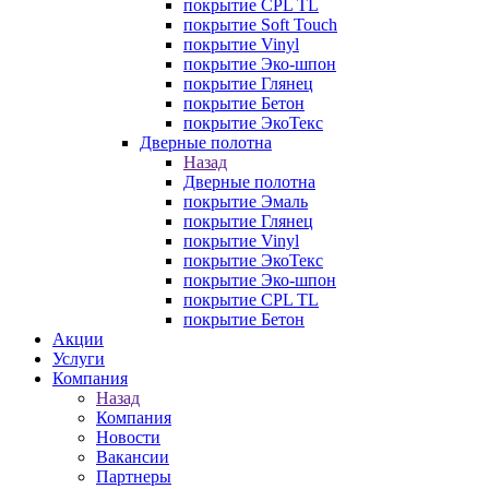
покрытие CPL TL
покрытие Soft Touch
покрытие Vinyl
покрытие Эко-шпон
покрытие Глянец
покрытие Бетон
покрытие ЭкоТекс
Дверные полотна
Назад
Дверные полотна
покрытие Эмаль
покрытие Глянец
покрытие Vinyl
покрытие ЭкоТекс
покрытие Эко-шпон
покрытие CPL TL
покрытие Бетон
Акции
Услуги
Компания
Назад
Компания
Новости
Вакансии
Партнеры