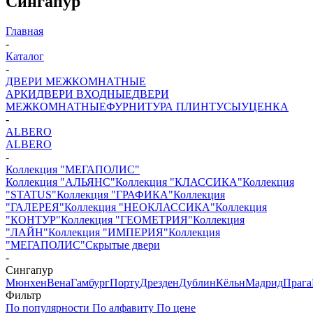
Сингапур
Главная
-
Каталог
-
ДВЕРИ МЕЖКОМНАТНЫЕ
АРКИ
ДВЕРИ ВХОДНЫЕ
ДВЕРИ
МЕЖКОМНАТНЫЕ
ФУРНИТУРА
ПЛИНТУСЫ
УЦЕНКА
-
ALBERO
ALBERO
-
Коллекция "МЕГАПОЛИС"
Коллекция "АЛЬЯНС"
Коллекция "КЛАССИКА"
Коллекция
"STATUS"
Коллекция "ГРАФИКА"
Коллекция
"ГАЛЕРЕЯ"
Коллекция "НЕОКЛАССИКА"
Коллекция
"КОНТУР"
Коллекция "ГЕОМЕТРИЯ"
Коллекция
"ЛАЙН"
Коллекция "ИМПЕРИЯ"
Коллекция
"МЕГАПОЛИС"
Скрытые двери
-
Сингапур
Мюнхен
Вена
Гамбург
Порту
Дрезден
Дублин
Кёльн
Мадрид
Прага
Фильтр
По популярности
По алфавиту
По цене