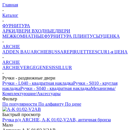
Главная
-
Каталог
-
ФУРНИТУРА
АРКИ
ДВЕРИ ВХОДНЫЕ
ДВЕРИ
МЕЖКОМНАТНЫЕ
ФУРНИТУРА
ПЛИНТУСЫ
УЦЕНКА
-
ARCHIE
ADDEN BAU
ARCHIE
BUSSARE
PIRUETTE
ESCUR
1-я ЦЕНА
-
ARCHIE
ARCHIE
VERGE
GENESIS
SILLUR
-
Ручки - раздвижные двери
Ручки - L040 - квадратная накладка
Ручки - S010 - круглая
накладка
Ручки - S040 - квадратная накладка
Механизмы/
Комплектующие/Аксессуары
Фильтр
По популярности
По алфавиту
По цене
Быстрый просмотр
Ручка р/д ARCHIE, A-K 01/02-V2AB, античная бронза
Мало