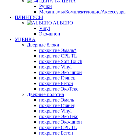
1-я ЦЕНА
Ручки
Механизмы/Комплектующие/Аксессуары
ПЛИНТУСЫ
ALBERO
Vinyl
Эко-шпон
УЦЕНКА
Дверные блоки
покрытие Эмаль*
покрытие CPL TL
покрытие Soft Touch
покрытие Vinyl
покрытие Эко-шпон
покрытие Глянец
покрытие Бетон
покрытие ЭкоТекс
Дверные полотна
покрытие Эмаль
покрытие Глянец
покрытие Vinyl
покрытие ЭкоТекс
покрытие Эко-шпон
покрытие CPL TL
покрытие Бетон