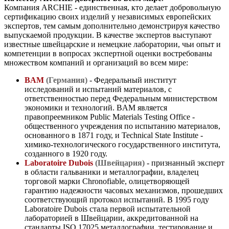
Компания ARCHIE - единственная, кто делает добровольную
сертификацию своих изделий у независимых европейских
экспертов, тем самым дополнительно демонстрируя качество
выпускаемой продукции. В качестве экспертов выступают
известные швейцарские и немецкие лаборатории, чьи опыт и
компетенции в вопросах экспертной оценки востребованы
множеством компаний и организаций во всем мире:
BAM
(Германия)
- Федеральный институт
исследований и испытаний материалов, с
ответственностью перед Федеральным министерством
экономики и технологий. BAM является
правопреемником Public Materials Testing Office -
общественного учреждения по испытанию материалов,
основанного в 1871 году, и Technical State Institute -
химико-технологического государственного института,
созданного в 1920 году.
Laboratoire Dubois
(Швейцария)
- признанный эксперт
в области гальваники и металлографии, владелец
торговой марки Chronofiable, олицетворяющей
гарантию надежности часовых механизмов, прошедших
соответствующий протокол испытаний. В 1995 году
Laboratoire Dubois стала первой испытательной
лабораторией в Швейцарии, аккредитованной на
стандарты ISO 17025 металлографии, тестирование и