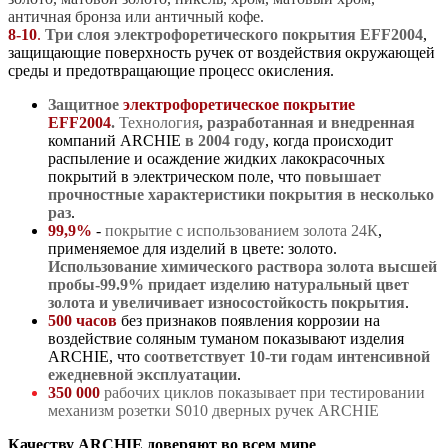
античная бронза или античный кофе.
8-10
.
Три слоя электрофоретического покрытия EFF2004
,
защищающие поверхность ручек от воздействия окружающей
среды и предотвращающие процесс окисления.
Защитное
электрофоретическое покрытие
EFF2004
.
Т
ехнология
,
разработанная и внедренная
компаний ARCHIE
в 2004 году
, когда происходит
распыление и осаждение жидких лакокрасочных
покрытий в электрическом поле, что
повышает
прочностные характеристики покрытия в несколько
раз
.
99,9%
-
покрытие с использованием золота 24К
,
применяемое для изделий в цвете: золото.
Использование химического раствора золота высшей
пробы-99.9%
придает изделию натуральный цвет
золота и увеличивает износостойкость покрытия
.
500 часов
без признаков появления коррозии на
воздействие соляным туманом показывают изделия
ARCHIE, что
соответствует 10-ти годам интенсивной
ежедневной эксплуатации
.
350 000
рабочих циклов показывает при тестировании
механизм розетки S010 дверных ручек ARCHIE
Качеству ARCHIE доверяют во всем мире
.