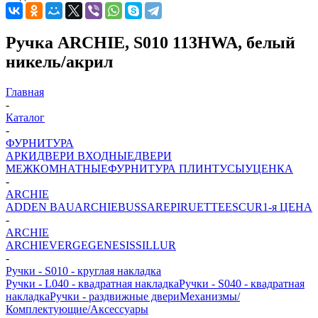
Ручка ARCHIE, S010 113HWA, белый
никель/акрил
Главная
-
Каталог
-
ФУРНИТУРА
АРКИ
ДВЕРИ ВХОДНЫЕ
ДВЕРИ
МЕЖКОМНАТНЫЕ
ФУРНИТУРА
ПЛИНТУСЫ
УЦЕНКА
-
ARCHIE
ADDEN BAU
ARCHIE
BUSSARE
PIRUETTE
ESCUR
1-я ЦЕНА
-
ARCHIE
ARCHIE
VERGE
GENESIS
SILLUR
-
Ручки - S010 - круглая накладка
Ручки - L040 - квадратная накладка
Ручки - S040 - квадратная
накладка
Ручки - раздвижные двери
Механизмы/
Комплектующие/Аксессуары