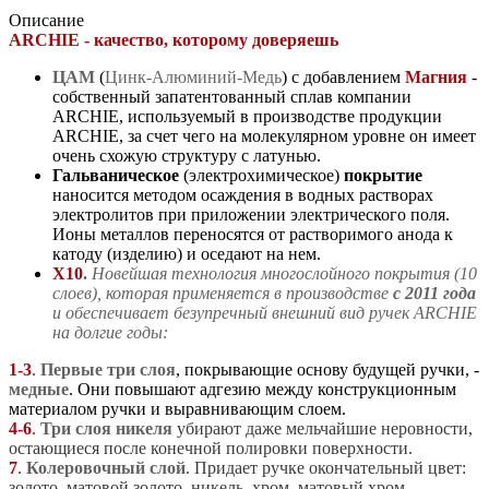
Описание
ARCHIE - к
ачество, которому доверяешь
ЦАМ
(
Цинк-Алюминий-Медь
) с добавлением
Магния
-
собственный запатентованный сплав компании
ARCHIE, используемый в производстве продукции
ARCHIE, за счет чего на молекулярном уровне он имеет
очень схожую структуру с латунью.
Гальваническое
(электрохимическое)
покрытие
наносится методом осаждения в водных растворах
электролитов при приложении электрического поля.
Ионы металлов переносятся от растворимого анода к
катоду (изделию) и оседают на нем.
Х10
.
Новейшая технология многослойного покрытия (10
слоев)
, которая
п
рим
еня
ется в производстве
с 2011 года
и
обеспечивает безупречный внешний вид ручек ARCHIE
на долги
е годы:
1-3
.
Первые три слоя
, покрывающие основу будущей ручки, -
медные
. Они повышают адгезию между конструкционным
материалом ручки и выравнивающим слоем.
4-6
.
Три слоя никеля
убирают даже мельчайшие неровности,
остающиеся после конечной полировки поверхности.
7
.
Колеровочный слой
. Придает ручке окончательный цвет:
золото, матовой золото, никель, хром, матовый хром,