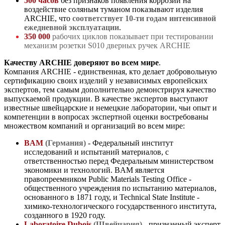
500 часов
без признаков появления коррозии на
воздействие соляным туманом показывают изделия
ARCHIE, что
соответствует 10-ти годам интенсивной
ежедневной эксплуатации
.
350 000
рабочих циклов показывает при тестировании
механизм розетки S010 дверных ручек ARCHIE
Качеству ARCHIE доверяют во всем мире
.
Компания ARCHIE - единственная, кто делает добровольную
сертификацию своих изделий у независимых европейских
экспертов, тем самым дополнительно демонстрируя качество
выпускаемой продукции. В качестве экспертов выступают
известные швейцарские и немецкие лаборатории, чьи опыт и
компетенции в вопросах экспертной оценки востребованы
множеством компаний и организаций во всем мире:
BAM
(Германия)
- Федеральный институт
исследований и испытаний материалов, с
ответственностью перед Федеральным министерством
экономики и технологий. BAM является
правопреемником Public Materials Testing Office -
общественного учреждения по испытанию материалов,
основанного в 1871 году, и Technical State Institute -
химико-технологического государственного института,
созданного в 1920 году.
Laboratoire Dubois
(Швейцария)
- признанный эксперт