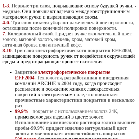
1-3
.
Первые три слоя
, покрывающие основу будущей ручки, -
медные
. Они повышают адгезию между конструкционным
материалом ручки и выравнивающим слоем.
4-6
.
Три слоя никеля
убирают даже мельчайшие неровности,
остающиеся после конечной полировки поверхности.
7
.
Колеровочный слой
. Придает ручке окончательный цвет:
золото, матовой золото, никель, хром, матовый хром,
античная бронза или античный кофе.
8-10
.
Три слоя электрофоретического покрытия EFF2004
,
защищающие поверхность ручек от воздействия окружающей
среды и предотвращающие процесс окисления.
Защитное
электрофоретическое покрытие
EFF2004
.
Т
ехнология
,
разработанная и внедренная
компаний ARCHIE
в 2004 году
, когда происходит
распыление и осаждение жидких лакокрасочных
покрытий в электрическом поле, что
повышает
прочностные характеристики покрытия в несколько
раз
.
99,9%
-
покрытие с использованием золота 24К
,
применяемое для изделий в цвете: золото.
Использование химического раствора золота высшей
пробы-99.9%
придает изделию натуральный цвет
золота и увеличивает износостойкость покрытия
.