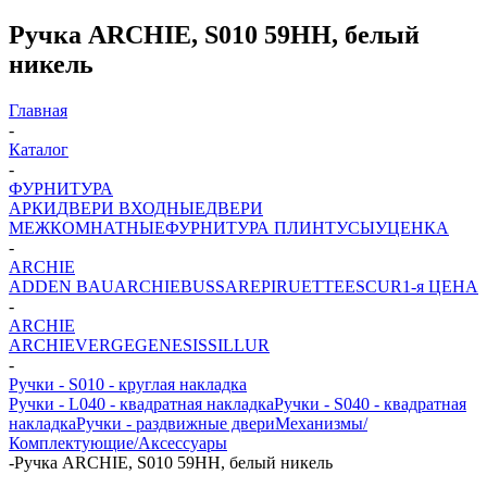
Ручка ARCHIE, S010 59HH, белый
никель
Главная
-
Каталог
-
ФУРНИТУРА
АРКИ
ДВЕРИ ВХОДНЫЕ
ДВЕРИ
МЕЖКОМНАТНЫЕ
ФУРНИТУРА
ПЛИНТУСЫ
УЦЕНКА
-
ARCHIE
ADDEN BAU
ARCHIE
BUSSARE
PIRUETTE
ESCUR
1-я ЦЕНА
-
ARCHIE
ARCHIE
VERGE
GENESIS
SILLUR
-
Ручки - S010 - круглая накладка
Ручки - L040 - квадратная накладка
Ручки - S040 - квадратная
накладка
Ручки - раздвижные двери
Механизмы/
Комплектующие/Аксессуары
-
Ручка ARCHIE, S010 59HH, белый никель