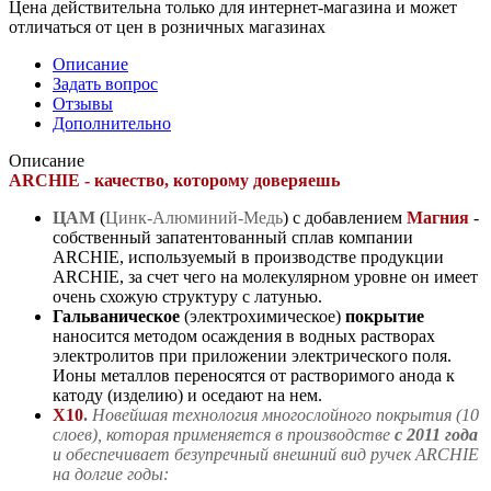
Цена действительна только для интернет-магазина и может
отличаться от цен в розничных магазинах
Описание
Задать вопрос
Отзывы
Дополнительно
Описание
ARCHIE - к
ачество, которому доверяешь
ЦАМ
(
Цинк-Алюминий-Медь
) с добавлением
Магния
-
собственный запатентованный сплав компании
ARCHIE, используемый в производстве продукции
ARCHIE, за счет чего на молекулярном уровне он имеет
очень схожую структуру с латунью.
Гальваническое
(электрохимическое)
покрытие
наносится методом осаждения в водных растворах
электролитов при приложении электрического поля.
Ионы металлов переносятся от растворимого анода к
катоду (изделию) и оседают на нем.
Х10
.
Новейшая технология многослойного покрытия (10
слоев)
, которая
п
рим
еня
ется в производстве
с 2011 года
и
обеспечивает безупречный внешний вид ручек ARCHIE
на долги
е годы: