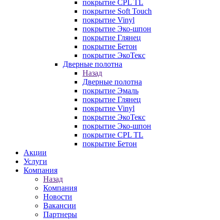
покрытие CPL TL
покрытие Soft Touch
покрытие Vinyl
покрытие Эко-шпон
покрытие Глянец
покрытие Бетон
покрытие ЭкоТекс
Дверные полотна
Назад
Дверные полотна
покрытие Эмаль
покрытие Глянец
покрытие Vinyl
покрытие ЭкоТекс
покрытие Эко-шпон
покрытие CPL TL
покрытие Бетон
Акции
Услуги
Компания
Назад
Компания
Новости
Вакансии
Партнеры