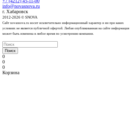
+7 (4212) 45-11-00
info@novasnova.ru
г. Хабаровск
2012-2026 © SNOVA
Сайт novasnova.ru носит исключительно информационный характер и ни при каких
условиях не является публичной офертой. Любая опубликованная на сайте информация
может быть изменена в любое время по усмотрению компании.
Поиск
0
0
0
Корзина