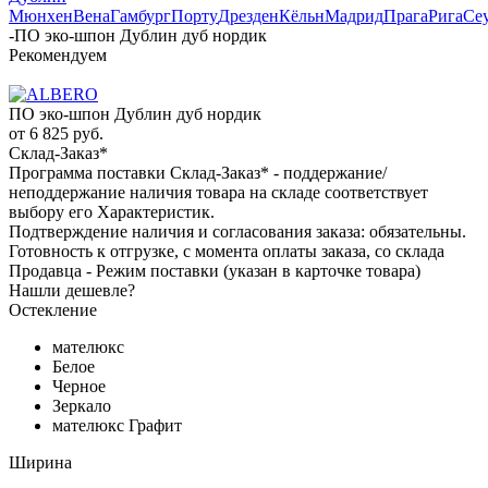
Мюнхен
Вена
Гамбург
Порту
Дрезден
Кёльн
Мадрид
Прага
Рига
Се
-
ПО эко-шпон Дублин дуб нордик
Рекомендуем
ПО эко-шпон Дублин дуб нордик
от
6 825 руб.
Склад-Заказ*
Программа поставки Склад-Заказ* - поддержание/
неподдержание наличия товара на складе соответствует
выбору его Характеристик.
Подтверждение наличия и согласования заказа: обязательны.
Готовность к отгрузке, с момента оплаты заказа, со склада
Продавца - Режим поставки (указан в карточке товара)
Нашли дешевле?
Остекление
мателюкс
Белое
Черное
Зеркало
мателюкс Графит
Ширина