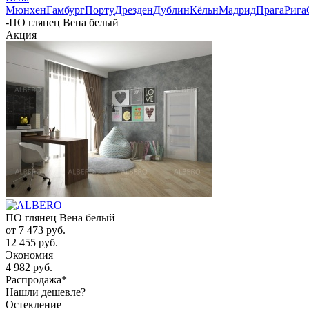
Мюнхен
Гамбург
Порту
Дрезден
Дублин
Кёльн
Мадрид
Прага
Рига
-
ПО глянец Вена белый
Акция
ПО глянец Вена белый
от
7 473 руб.
12 455 руб.
Экономия
4 982 руб.
Распродажа*
Нашли дешевле?
Остекление