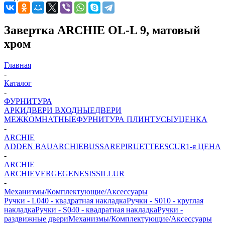
Завертка ARCHIE OL-L 9, матовый
хром
Главная
-
Каталог
-
ФУРНИТУРА
АРКИ
ДВЕРИ ВХОДНЫЕ
ДВЕРИ
МЕЖКОМНАТНЫЕ
ФУРНИТУРА
ПЛИНТУСЫ
УЦЕНКА
-
ARCHIE
ADDEN BAU
ARCHIE
BUSSARE
PIRUETTE
ESCUR
1-я ЦЕНА
-
ARCHIE
ARCHIE
VERGE
GENESIS
SILLUR
-
Механизмы/Комплектующие/Аксессуары
Ручки - L040 - квадратная накладка
Ручки - S010 - круглая
накладка
Ручки - S040 - квадратная накладка
Ручки -
раздвижные двери
Механизмы/Комплектующие/Аксессуары