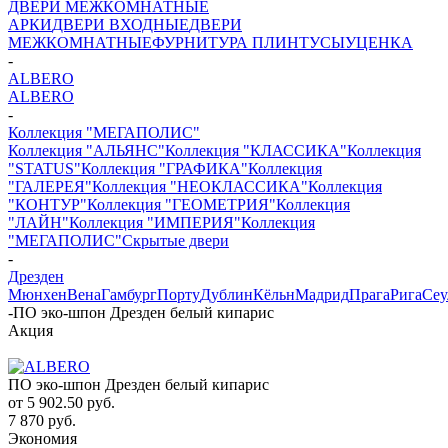
ДВЕРИ МЕЖКОМНАТНЫЕ
АРКИ
ДВЕРИ ВХОДНЫЕ
ДВЕРИ
МЕЖКОМНАТНЫЕ
ФУРНИТУРА
ПЛИНТУСЫ
УЦЕНКА
-
ALBERO
ALBERO
-
Коллекция "МЕГАПОЛИС"
Коллекция "АЛЬЯНС"
Коллекция "КЛАССИКА"
Коллекция
"STATUS"
Коллекция "ГРАФИКА"
Коллекция
"ГАЛЕРЕЯ"
Коллекция "НЕОКЛАССИКА"
Коллекция
"КОНТУР"
Коллекция "ГЕОМЕТРИЯ"
Коллекция
"ЛАЙН"
Коллекция "ИМПЕРИЯ"
Коллекция
"МЕГАПОЛИС"
Скрытые двери
-
Дрезден
Мюнхен
Вена
Гамбург
Порту
Дублин
Кёльн
Мадрид
Прага
Рига
Сеу
-
ПО эко-шпон Дрезден белый кипарис
Акция
ПО эко-шпон Дрезден белый кипарис
от
5 902.50 руб.
7 870 руб.
Экономия