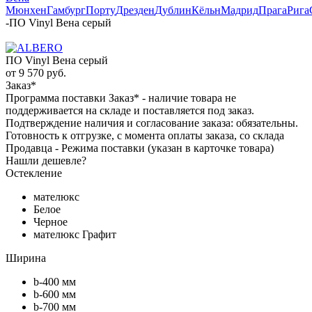
Мюнхен
Гамбург
Порту
Дрезден
Дублин
Кёльн
Мадрид
Прага
Рига
-
ПО Vinyl Вена серый
ПО Vinyl Вена серый
от
9 570 руб.
Заказ*
Программа поставки Заказ* - наличие товара не
поддерживается на складе и поставляется под заказ.
Подтверждение наличия и согласование заказа: обязательны.
Готовность к отгрузке, с момента оплаты заказа, со склада
Продавца - Режима поставки (указан в карточке товара)
Нашли дешевле?
Остекление
мателюкс
Белое
Черное
мателюкс Графит
Ширина
b-400 мм
b-600 мм
b-700 мм